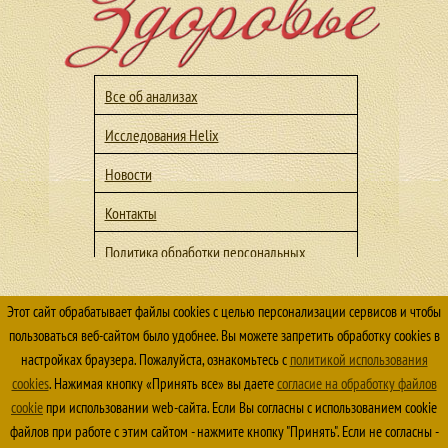
Все об анализах
Исследования Helix
Новости
Контакты
Политика обработки персональных
данных
Политика конфиденциальности
Этот сайт обрабатывает файлы cookies с целью персонализации сервисов и чтобы
пользоваться веб-сайтом было удобнее. Вы можете запретить обработку cookies в
© 2026 ООО Медицинский центр "Здоровье" г. Лесной
настройках браузера. Пожалуйста, ознакомьтесь с
политикой использования
Все права защищены. 16+
cookies
. Нажимая кнопку «Принять все» вы даете
согласие на обработку файлов
Использование материалов сайта
https://lesnoy-
cookie
при использовании web-сайта. Если Вы согласны c использованием cookie
zdorove.ru/
файлов при работе с этим сайтом - нажмите кнопку "Принять". Если не согласны -