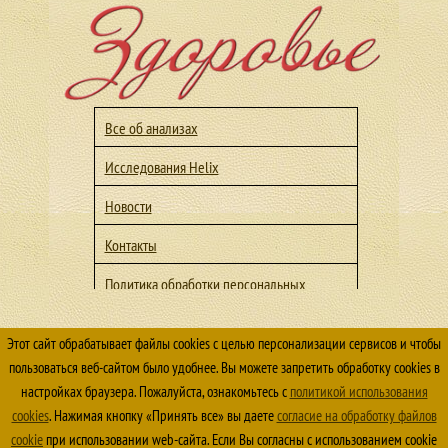
Все об анализах
Исследования Helix
Новости
Контакты
Политика обработки персональных
данных
Политика конфиденциальности
Этот сайт обрабатывает файлы cookies с целью персонализации сервисов и чтобы
пользоваться веб-сайтом было удобнее. Вы можете запретить обработку cookies в
© 2026 ООО Медицинский центр "Здоровье" г. Лесной
настройках браузера. Пожалуйста, ознакомьтесь с
политикой использования
Все права защищены. 16+
cookies
. Нажимая кнопку «Принять все» вы даете
согласие на обработку файлов
Использование материалов сайта
https://lesnoy-
cookie
при использовании web-сайта. Если Вы согласны c использованием cookie