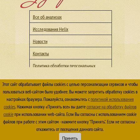
Все об анализах
Исследования Helix
Новости
Контакты
Политика обработки персональных
данных
Политика конфиденциальности
Этот сайт обрабатывает файлы cookies с целью персонализации сервисов и чтобы
пользоваться веб-сайтом было удобнее. Вы можете запретить обработку cookies в
© 2026 ООО Медицинский центр "Здоровье" г. Лесной
настройках браузера. Пожалуйста, ознакомьтесь с
политикой использования
Все права защищены. 16+
cookies
. Нажимая кнопку «Принять все» вы даете
согласие на обработку файлов
Использование материалов сайта
https://lesnoy-
cookie
при использовании web-сайта. Если Вы согласны c использованием cookie
zdorove.ru/
файлов при работе с этим сайтом - нажмите кнопку "Принять". Если не согласны -
без разрешения владельца сайта запрещено
откажитесь от посещения данного сайта.
Принять